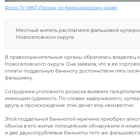
Фото: ГУ МВД России по Красноярскому краю
Местный житель расплатился фальшивой купюрой 
Новоселовском округе.
В правоохранительные органы обратилась владелец ма
Новоселовского округа. Она заявила, что в её торгов
оплаты поддельную банкноту достоинством пять тысяч
фальшивку.
Сотрудники уголовного розыска выявили предполага
имеющим судимость. По словам задержанного, купюры
друга, а происхождение этих денег ему неизвестно.
Этой поддельной банкнотой мужчина приобрел алко
обыска в его жилье полицейские обнаружили и изъя
и две двухсотрублевые банкноты того же фальшивог