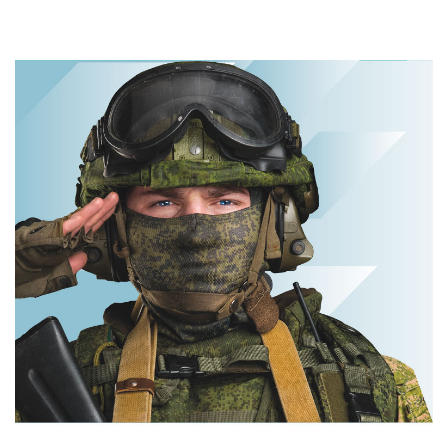
Ногти будут
Королева вагона
чистыми!
отожгла! Видео
Домашний метод
не оставит
убьет грибок,
равнодушным
возьмите 3%-ю…