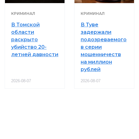
КРИМИНАЛ
КРИМИНАЛ
В Томской
В Туве
области
задержали
раскрыто
подозреваемого
убийство 20-
в серии
летней давности
мошенничеств
на миллион
рублей
2026-08-07
2026-08-07