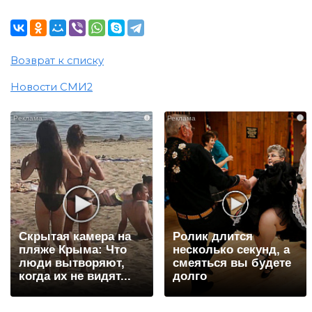
Возврат к списку
Новости СМИ2
i
i
Скрытая камера на
Ролик длится
пляже Крыма: Что
несколько секунд, а
люди вытворяют,
смеяться вы будете
когда их не видят...
долго