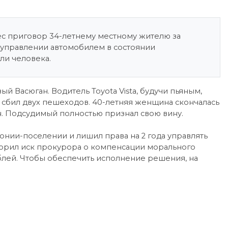
ес приговор 34-летнему местному жителю за
управлении автомобилем в состоянии
ели человека.
й Васюган. Водитель Toyota Vista, будучи пьяным,
е сбил двух пешеходов. 40-летняя женщина скончалась
н. Подсудимый полностью признал свою вину.
онии-поселении и лишил права на 2 года управлять
ворил иск прокурора о компенсации морального
блей. Чтобы обеспечить исполнение решения, на