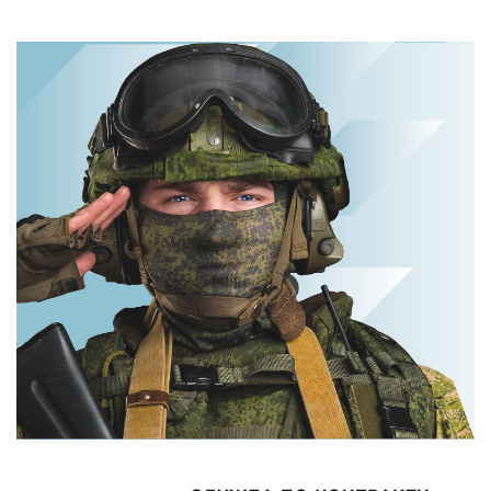
видео
вы будете
пересмотришь
смеяться долго
не раз