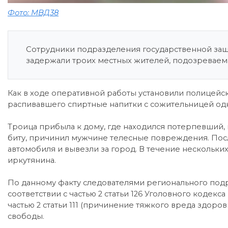
Фото: МВД38
Сотрудники подразделения государственной защ
задержали троих местных жителей, подозреваем
Как в ходе оперативной работы установили полицейс
распивавшего спиртные напитки с сожительницей одн
Троица прибыла к дому, где находился потерпевший, 
биту, причинил мужчине телесные повреждения. Посл
автомобиля и вывезли за город. В течение нескольк
иркутянина.
По данному факту следователями регионального под
соответствии с частью 2 статьи 126 Уголовного кодек
частью 2 статьи 111 (причинение тяжкого вреда здоро
свободы.