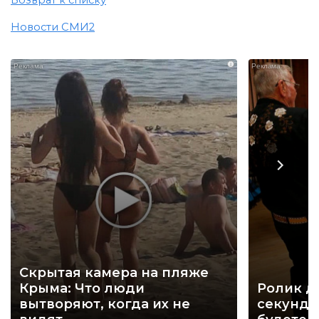
Новости СМИ2
i
Скрытая камера на пляже
Крыма: Что люди
Ролик д
вытворяют, когда их не
секунд, 