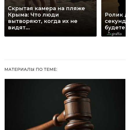
Скрытая камера на пляже
Крыма: Что люди
Ролик д
вытворяют, когда их не
секунд, 
видят...
будете 
МАТЕРИАЛЫ ПО ТЕМЕ: