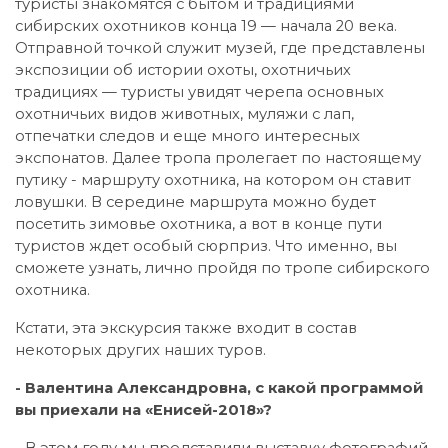
туристы знакомятся с бытом и традициями
сибирских охотников конца 19 — начала 20 века.
Отправной точкой служит музей, где представлены
экспозиции об истории охоты, охотничьих
традициях — туристы увидят черепа основных
охотничьих видов животных, муляжи с лап,
отпечатки следов и еще много интересных
экспонатов. Далее тропа пролегает по настоящему
путику - маршруту охотника, на котором он ставит
ловушки. В середине маршрута можно будет
посетить зимовье охотника, а вот в конце пути
туристов ждет особый сюрприз. Что именно, вы
сможете узнать, лично пройдя по тропе сибирского
охотника.
Кстати, эта экскурсия также входит в состав
некоторых других наших туров.
- Валентина Александровна, с какой программой
вы приехали на «Енисей-2018»?