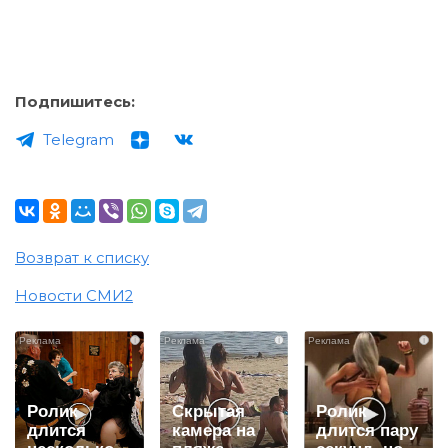
Подпишитесь:
Telegram
Возврат к списку
Новости СМИ2
i
i
i
Ролик
Скрытая
Ролик
длится
камера на
длится пару