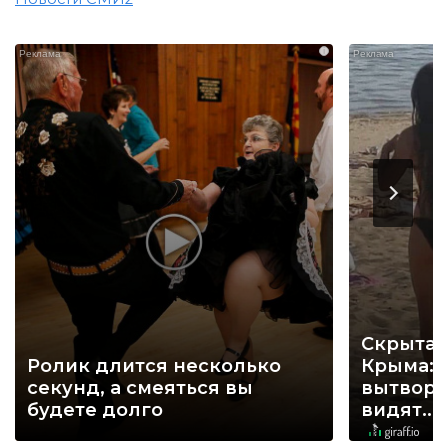
i
Скрытая
Ролик длится несколько
Крыма: 
секунд, а смеяться вы
вытворя
будете долго
видят...