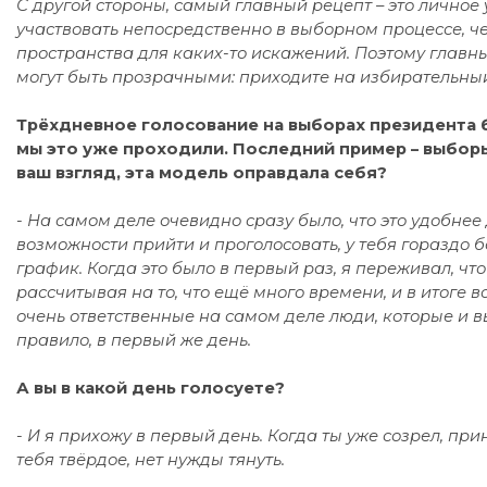
С другой стороны, самый главный рецепт – это личное
участвовать непосредственно в выборном процессе, ч
пространства для каких-то искажений. Поэтому главны
могут быть прозрачными: приходите на избирательный 
Трёхдневное голосование на выборах президента б
мы это уже проходили. Последний пример – выборы
ваш взгляд, эта модель оправдала себя?
- На самом деле очевидно сразу было, что это удобнее
возможности прийти и проголосовать, у тебя гораздо
б
график. Когда это было в первый раз, я переживал, что
рассчитывая на то, что ещё много времени, и в итоге в
очень ответственные на самом деле люди, которые и в
правило, в первый же день.
А вы в какой день голосуете?
-
И я прихожу в первый день. Когда ты уже созрел, прин
тебя твёрдое, нет нужды тянуть.