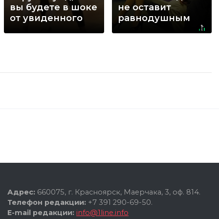
вы будете в шоке
не оставит
от увиденного
равнодушным
Адрес:
660075, г. Красноярск, Маерчака, 3, оф. 814.
Телефон редакции:
+7 391 290-69-50.
E-mail редакции:
info@1line.info