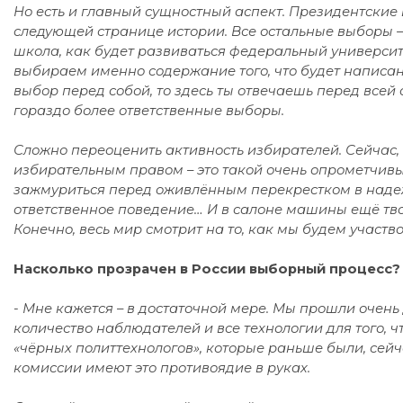
Но есть и главный сущностный аспект. Президентские в
следующей странице истории. Все остальные выборы – эт
школа, как будет развиваться федеральный университет
выбираем именно содержание того, что будет написано
выбор перед собой, то здесь ты отвечаешь перед всей 
гораздо более ответственные выборы.
Сложно переоценить активность избирателей. Сейчас, 
избирательным правом – это такой очень опрометчивый 
зажмуриться перед оживлённым перекрестком в надеж
ответственное поведение… И в салоне машины ещё твоя
Конечно, весь мир смотрит на то, как мы будем участв
Насколько прозрачен в России выборный процесс?
- Мне кажется – в достаточной мере. Мы прошли очень
количество наблюдателей и все технологии для того, ч
«чёрных политтехнологов», которые раньше были, сей
комиссии имеют это противоядие в руках.