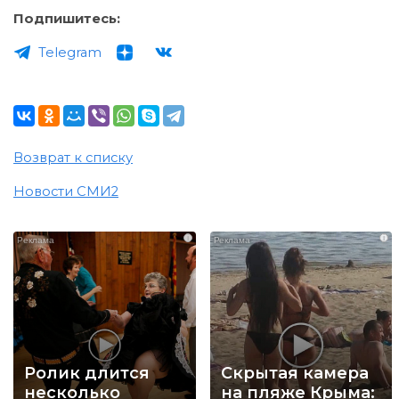
Подпишитесь:
Telegram
Возврат к списку
Новости СМИ2
i
i
Ролик длится
Скрытая камера
несколько
на пляже Крыма: