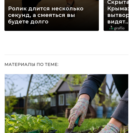
Скрытая
Ролик длится несколько
Крыма: 
секунд, а смеяться вы
вытворя
будете долго
видят...
МАТЕРИАЛЫ ПО ТЕМЕ: