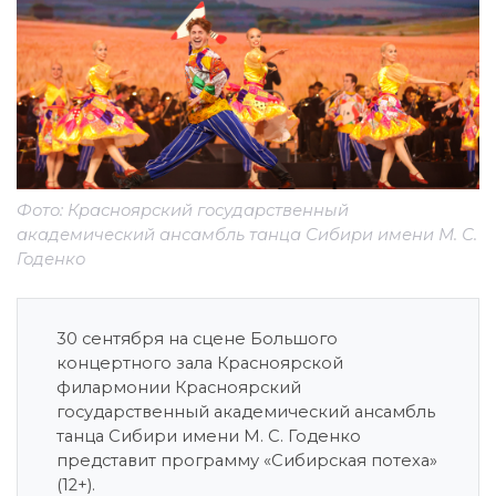
Фото: Красноярский государственный
академический ансамбль танца Сибири имени М. С.
Годенко
30 сентября на сцене Большого
концертного зала Красноярской
филармонии Красноярский
государственный академический ансамбль
танца Сибири имени М. С. Годенко
представит программу «Сибирская потеха»
(12+).