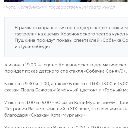
Фото: Челябинский государственный театр кукол
В рамках направления по поддержке детских и
гастроли» на сценах Красноярского театра кукол 
Пушкина пройдут показы спектаклей «Собачка Со
и «Гуси-лебеди».
4 июня в 19:00 на сцене Красноярского драматическог
пройдет показ детского спектакля «Собачка Соня»/0+.
5 июня в 9:30 и 11:00, а также 6 июня в 11:00, 13:00 и 
сказам Павла Бажова «Каменный цветок» и «Горный ма
7 июня в 11:00 и 15:00 – «Сказки Кота-Мурлыки»/6+. 
Петрович Вагнер, живший в ХIХ веке, за свою жизнь 
благодаря «Сказкам Кота-Мурлыки».
Завершатся гастроли 8 июня в 10:00 и 12:00 постановко