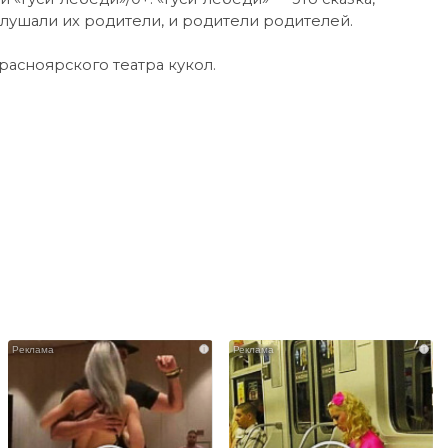
слушали их родители, и родители родителей.
Красноярского театра кукол.
i
i