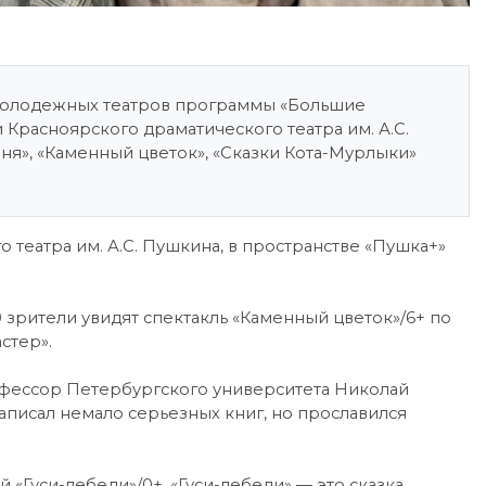
 молодежных театров программы «Большие
и Красноярского драматического театра им. А.С.
ня», «Каменный цветок», «Сказки Кота-Мурлыки»
о театра им. А.С. Пушкина, в пространстве «Пушка+»
15:00 зрители увидят спектакль «Каменный цветок»/6+ по
стер».
Профессор Петербургского университета Николай
написал немало серьезных книг, но прославился
й «Гуси-лебеди»/0+. «Гуси-лебеди» — это сказка,