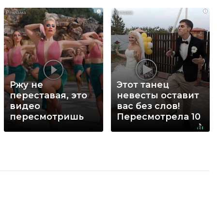
i
i
Ржу не
Этот танец
переставая, это
невесты оставит
видео
вас без слов!
пересмотришь
Пересмотрела 10
не раз
раз