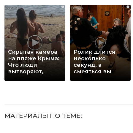
i
i
Скрытая камера
Ролик длится
на пляже Крыма:
несколько
Что люди
секунд, а
вытворяют,
смеяться вы
когда их не
будете долго
видят...
МАТЕРИАЛЫ ПО ТЕМЕ: