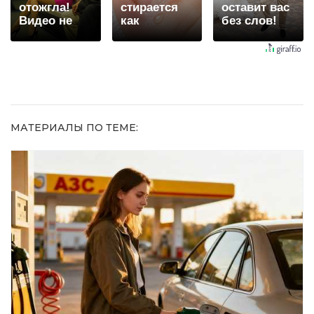
отожгла!
стирается
оставит вас
Видео не
как
без слов!
оставит
ластиком!
Пересмотрела
равнодушным
Простой
10 раз
домашний
метод
МАТЕРИАЛЫ ПО ТЕМЕ: