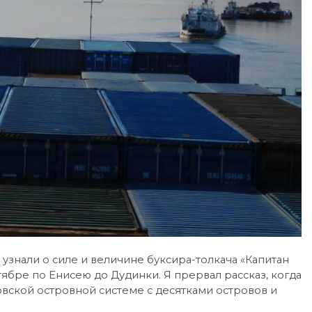
узнали о силе и величине буксира-толкача «Капитан
тябре по Енисею до Дудинки. Я прервал рассказ, когда
овской островной системе с десятками островов и