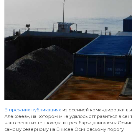
В прежних публикациях
из осенней командировки вы 
Алексеев», на котором мне удалось отправиться в сен
наш состав из теплохода и трёх барж двигался к Осин
самому северному на Енисее Осиновскому порогу.