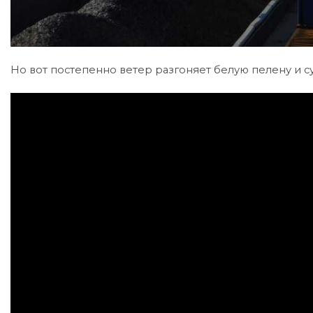
Но вот постепенно ветер разгоняет белую пелену и с