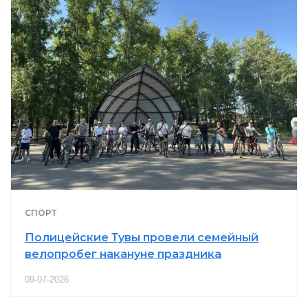
СПОРТ
Полицейские Тувы провели семейный
велопробег накануне праздника
09-07-2026