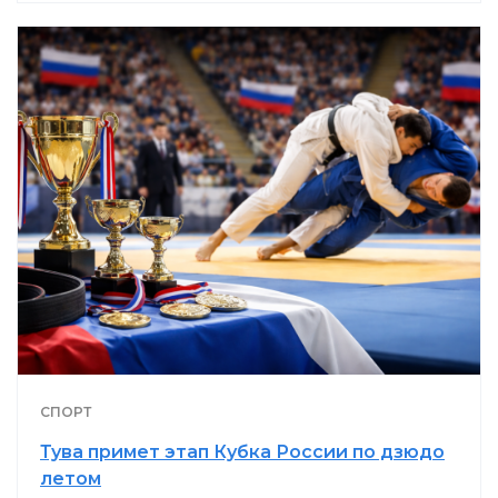
СПОРТ
Тува примет этап Кубка России по дзюдо
летом