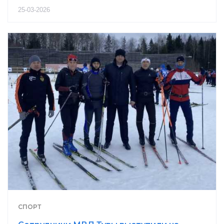
25-03-2026
СПОРТ