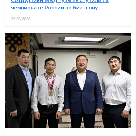
Сотрудники МВД Тувы выступили на
чемпионате России по биатлону
23-03-2026