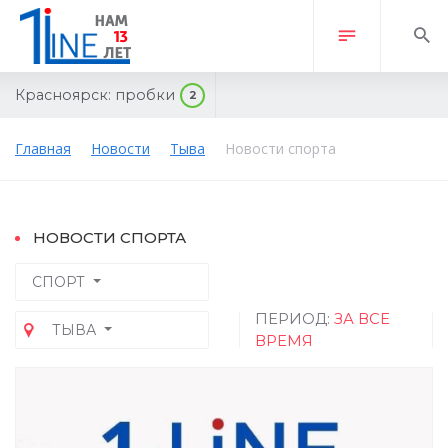
Красноярск:
пробки
2
Главная
Новости
Тыва
Новости спорта
НОВОСТИ СПОРТА
СПОРТ
ПЕРИОД:
ЗА ВСЕ
ТЫВА
ВРЕМЯ