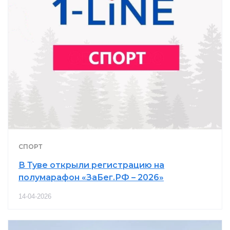
СПОРТ
В Туве открыли регистрацию на
полумарафон «ЗаБег.РФ – 2026»
14-04-2026