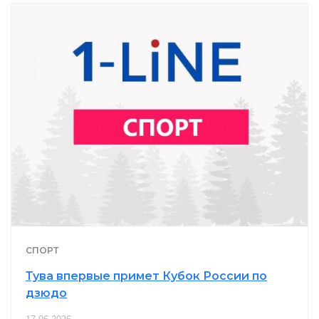
СПОРТ
Тува впервые примет Кубок России по
дзюдо