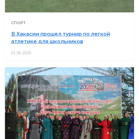
СПОРТ
В Хакасии прошел турнир по легкой
атлетике для школьников
01-06-2026