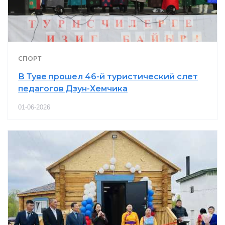
СПОРТ
В Туве прошел 46-й туристический слет
педагогов Дзун-Хемчика
01-06-2026