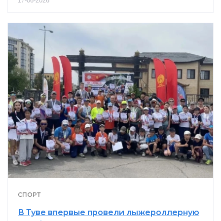
17-06-2026
СПОРТ
В Туве впервые провели лыжероллерную