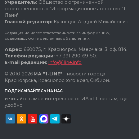
Учредитель:
Общество с ограниченной
ответственностью "Информационное агентство "1-
Лайн"
Главный редактор:
Кузнецов Андрей Михайлович
Редакция не несет ответственности за информацию,
содержащуюся в рекламных объявлениях.
Адрес:
660075, г. Красноярск, Маерчака, 3, оф. 814.
Телефон редакции:
+7 391 290-69-50.
E-mail редакции:
info@1line.info
© 2010-2026
ИА "1-LINE"
- новости города
Красноярска, Красноярского края, Сибири.
ПОДПИСЫВАЙТЕСЬ НА НАС
и читайте самое интересное от ИА «1-Line» там, где
удобно