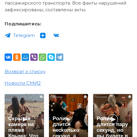
пассажирского транспорта. Все факты нарушений
зафиксированы, составлены акты.
Подпишитесь:
Telegram
Возврат к списку
Новости СМИ2
i
i
i
Скрытая
Ролик
Ролик
камера на
длится
длится пару
пляже
несколько
секунд, но
Крыма: Что
секунд, а
вы будете в