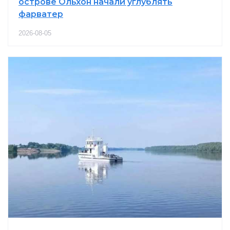
острове Ольхон начали углублять
фарватер
2026-08-05