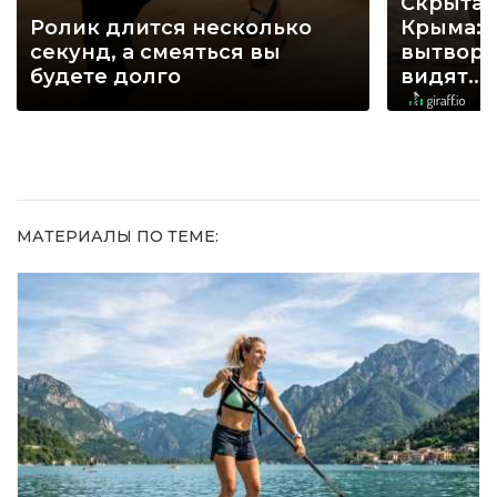
Скрытая
Ролик длится несколько
Крыма: 
секунд, а смеяться вы
вытворя
будете долго
видят...
МАТЕРИАЛЫ ПО ТЕМЕ: