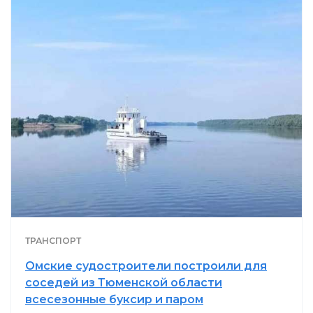
ТРАНСПОРТ
Омские судостроители построили для
соседей из Тюменской области
всесезонные буксир и паром