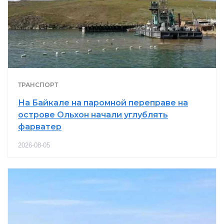
ТРАНСПОРТ
На Байкале на паромной переправе на
острове Ольхон начали углублять
фарватер
2026-08-05