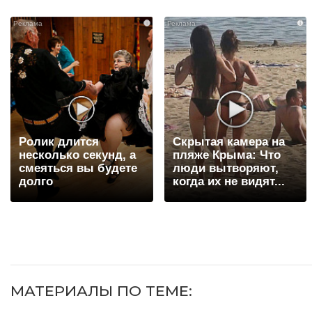
i
i
Ролик длится
Скрытая камера на
несколько секунд, а
пляже Крыма: Что
смеяться вы будете
люди вытворяют,
долго
когда их не видят...
МАТЕРИАЛЫ ПО ТЕМЕ: