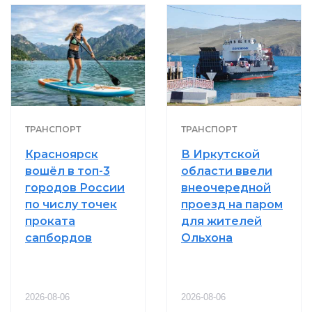
ТРАНСПОРТ
ТРАНСПОРТ
Красноярск
В Иркутской
вошёл в топ-3
области ввели
городов России
внеочередной
по числу точек
проезд на паром
проката
для жителей
сапбордов
Ольхона
2026-08-06
2026-08-06