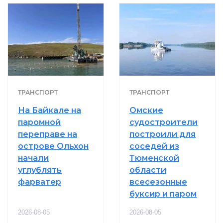
ТРАНСПОРТ
ТРАНСПОРТ
На Байкале на
Омские
паромной
судостроители
переправе на
построили для
острове Ольхон
соседей из
начали
Тюменской
углублять
области
фарватер
всесезонные
буксир и паром
2026-08-05
2026-08-05