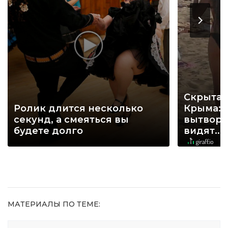
Скрытая
Ролик длится несколько
Крыма: 
секунд, а смеяться вы
вытворя
будете долго
видят...
МАТЕРИАЛЫ ПО ТЕМЕ: