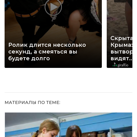
Скрытая
Ролик длится несколько
Крыма: 
секунд, а смеяться вы
вытворя
будете долго
видят...
МАТЕРИАЛЫ ПО ТЕМЕ: