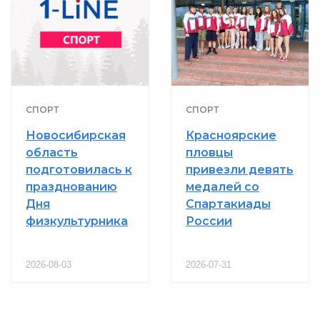
СПОРТ
СПОРТ
Новосибирская
Красноярские
область
пловцы
подготовилась к
привезли девять
празднованию
медалей со
Дня
Спартакиады
физкультурника
России
2026-08-03
2026-07-31