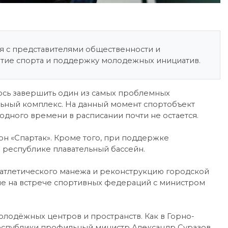
ся с представителями общественности и
витие спорта и поддержку молодежных инициатив.
лось завершить один из самых проблемных
ьный комплекс. На данный момент спортобъект
одного времени в расписании почти не остается.
он «Спартак». Кроме того, при поддержке
 республике плавательный бассейн.
коатлетического манежа и реконструкцию городской
ле на встрече спортивных федераций с министром
олодёжных центров и пространств. Как в Горно-
 республики профильный министр Александр Суразов