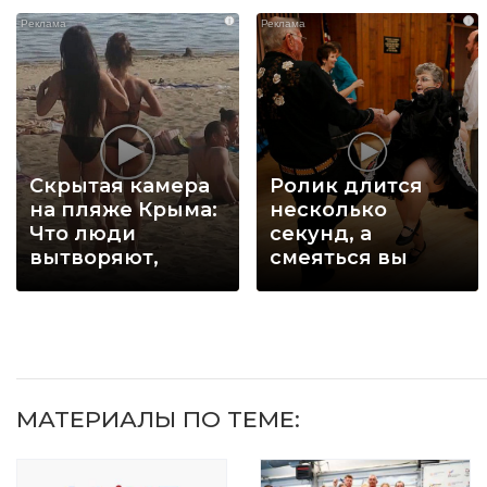
i
i
Скрытая камера
Ролик длится
на пляже Крыма:
несколько
Что люди
секунд, а
вытворяют,
смеяться вы
когда их не
будете долго
видят...
МАТЕРИАЛЫ ПО ТЕМЕ: