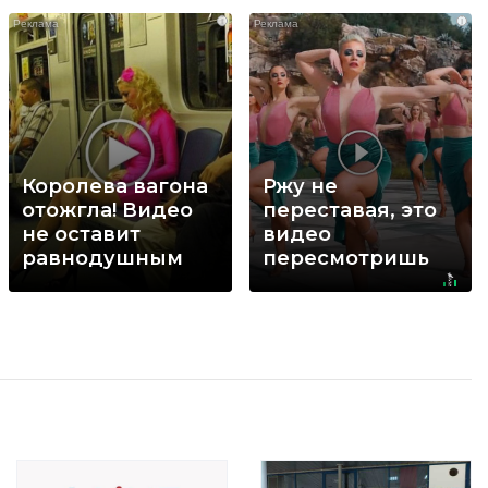
i
i
Королева вагона
Ржу не
отожгла! Видео
переставая, это
не оставит
видео
равнодушным
пересмотришь
не раз