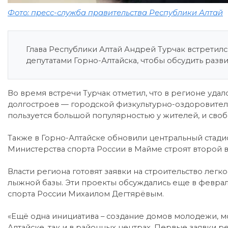
Фото: пресс-служба правительства Республики Алтай
Глава Республики Алтай Андрей Турчак встретил
депутатами Горно-Алтайска, чтобы обсудить раз
Во время встречи Турчак отметил, что в регионе уда
долгостроев — городской физкультурно-оздоровител
пользуется большой популярностью у жителей, и своб
Также в Горно-Алтайске обновили центральный стади
Министерства спорта России в Майме строят второй в
Власти региона готовят заявки на строительство лег
лыжной базы. Эти проекты обсуждались еще в февра
спорта России Михаилом Дегтярёвым.
«Ещё одна инициатива – создание домов молодежи, м
Алтайске, так и в районных центрах. Первые заявки