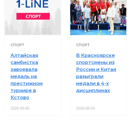
СПОРТ
СПОРТ
Алтайская
В Красноярске
самбистка
спортсмены из
завоевала
России и Китая
медаль на
разыграли
престижном
медали в 4-х
турнире в
дисциплинах
Кстово
2026-08-06
2026-08-04