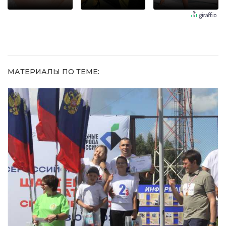
ластиком!
оставит
не раз
Простой
равнодушным
домашний
метод
МАТЕРИАЛЫ ПО ТЕМЕ: