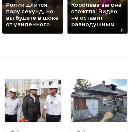
Ролик длится
Королева вагона
пару секунд, но
отожгла! Видео
вы будете в шоке
не оставит
от увиденного
равнодушным
ЖКХ
ЖКХ