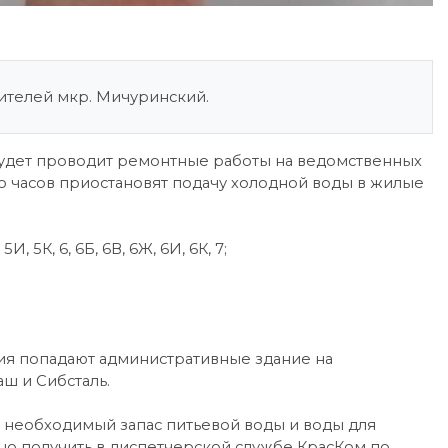
телей мкр. Мичуринский.
аш будет проводит ремонтные работы на ведомственных
ко часов приостановят подачу холодной воды в жилые
 5И, 5К, 6, 6Б, 6В, 6Ж, 6И, 6К, 7;
ия попадают административные здание на
 и Сибсталь.
необходимый запас питьевой воды и воды для
о получить в диспетчерской службе КрасКом по