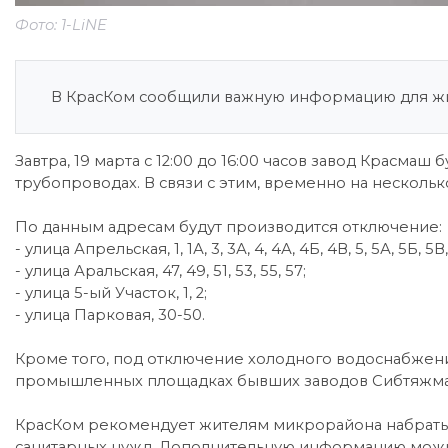
Фото: 1-LiNE
В КрасКом сообщили важную информацию для жи
Завтра, 19 марта с 12:00 до 16:00 часов завод Красм
трубопроводах. В связи с этим, временно на несколь
По данным адресам будут производится отключение:
- улица Апрельская, 1, 1А, 3, 3А, 4, 4А, 4Б, 4В, 5, 5А, 5Б, 5В,
- улица Аральская, 47, 49, 51, 53, 55, 57;
- улица 5-ый Участок, 1, 2;
- улица Парковая, 30-50.
Кроме того, под отключение холодного водоснабжен
промышленных площадках бывших заводов Сибтяжмаш
КрасКом рекомендует жителям микрорайона набрать 
санитарных нужд. Дополнительную информацию можн