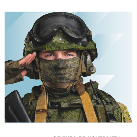
Ржу не
Этот танец
переставая, это
невесты оставит
видео
вас без слов!
пересмотришь
Пересмотрела 10
не раз
раз