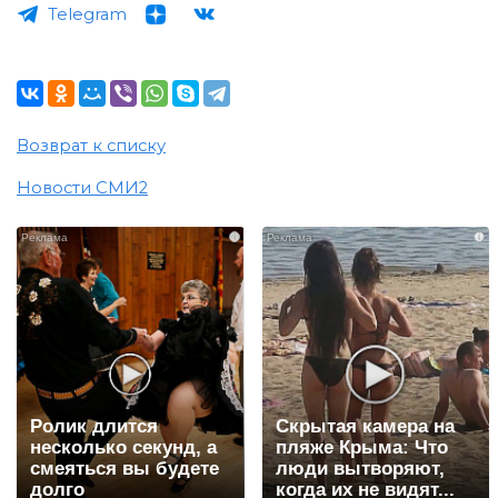
Telegram
Возврат к списку
Новости СМИ2
i
i
Ролик длится
Скрытая камера на
несколько секунд, а
пляже Крыма: Что
смеяться вы будете
люди вытворяют,
долго
когда их не видят...