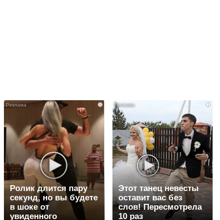
i
i
Ролик длится пару
Этот танец невесты
секунд, но вы будете
оставит вас без
в шоке от
слов! Пересмотрела
увиденного
10 раз