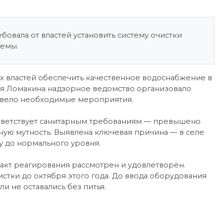
овала от властей установить систему очистки
лемы.
х властей обеспечить качественное водоснабжение в
ея Ломакина надзорное ведомство организовало
овело необходимые мероприятия.
ответствует санитарным требованиям — превышено
ую мутность. Выявлена ключевая причина — в селе
у до нормального уровня.
 акт реагирования рассмотрен и удовлетворён.
истки до октября этого года. До ввода оборудования
и не оставались без питья.