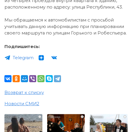
из четырёх проездов внутри квартала к зданию,
расположенному по адресу: улица Республики, 43.
Мы обращаемся к автомобилистам с просьбой
учитывать данную информацию при планировании
своего маршрута по улицам Горького и Робеспьера.
Подпишитесь:
Telegram
Возврат к списку
Новости СМИ2
i
i
i