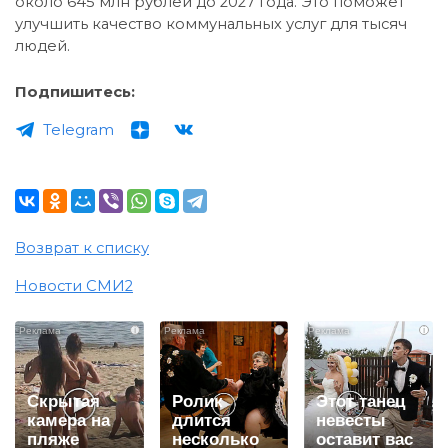
около 645 млн рублей до 2027 года. Это поможет
улучшить качество коммунальных услуг для тысяч
людей.
Подпишитесь:
Telegram
Возврат к списку
Новости СМИ2
i
i
i
Скрытая
Ролик
Этот танец
камера на
длится
невесты
пляже
несколько
оставит вас