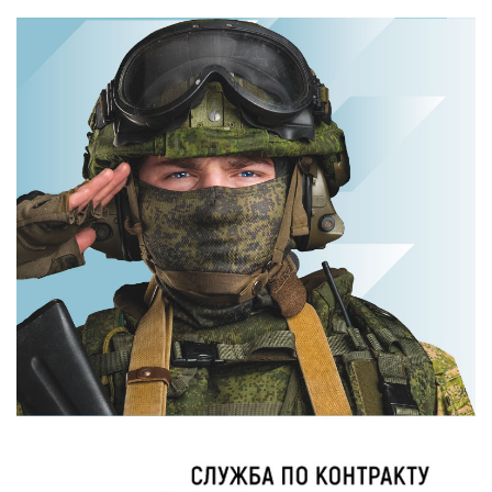
вы будете в шоке
вы будете
от увиденного
смеяться долго