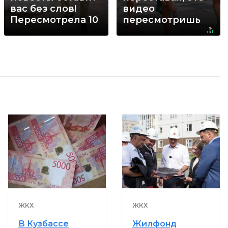
вас без слов!
видео
Пересмотрела 10
пересмотришь
раз
не раз
ЖКХ
ЖКХ
В Кузбассе
Жилфонд