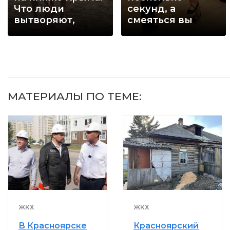
Что люди
секунд, а
вытворяют,
смеяться вы
когда их не
будете долго
видят...
МАТЕРИАЛЫ ПО ТЕМЕ:
ЖКХ
ЖКХ
В Красноярске
Красноярский