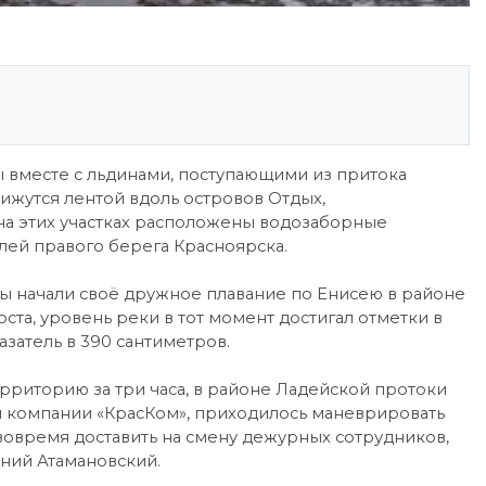
ды вместе с льдинами, поступающими из притока
ижутся лентой вдоль островов Отдых,
а этих участках расположены водозаборные
ей правого берега Красноярска.
ны начали своё дружное плавание по Енисею в районе
ста, уровень реки в тот момент достигал отметки в
азатель в 390 сантиметров.
рриторию за три часа, в районе Ладейской протоки
компании «КрасКом», приходилось маневрировать
вовремя доставить на смену дежурных сотрудников,
ний Атамановский.