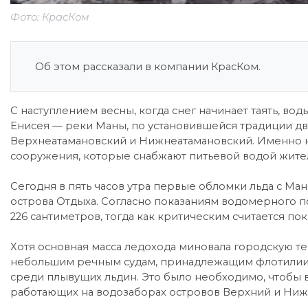
Фото: КрасКом
Об этом рассказали в компании КрасКом.
С наступлением весны, когда снег начинает таять, во
Енисея — реки Маны, по установившейся традиции дв
Верхнеатамановский и Нижнеатамановский. Именно н
сооружения, которые снабжают питьевой водой жител
Сегодня в пять часов утра первые обломки льда с Ма
острова Отдыха. Согласно показаниям водомерного по
226 сантиметров, тогда как критическим считается пок
Хотя основная масса ледохода миновала городскую те
небольшим речным судам, принадлежащим флотилии 
среди плывущих льдин. Это было необходимо, чтобы 
работающих на водозаборах островов Верхний и Ниж