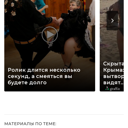
Скрытая
Ролик длится несколько
Крыма: 
секунд, а смеяться вы
вытворя
будете долго
видят...
МАТЕРИАЛЫ ПО ТЕМЕ: