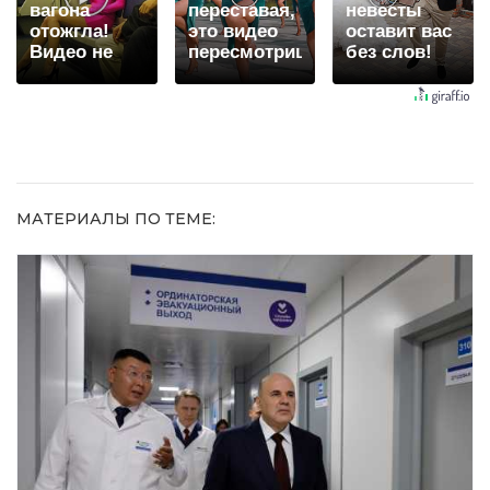
вагона
переставая,
невесты
отожгла!
это видео
оставит вас
Видео не
пересмотришь
без слов!
оставит
не раз
Пересмотрела
равнодушным
10 раз
МАТЕРИАЛЫ ПО ТЕМЕ: