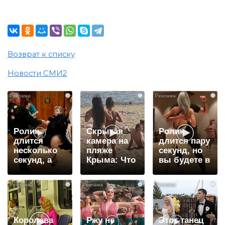
Возврат к списку
Новости СМИ2
i
i
i
Ролик
Скрытая
Ролик
длится
камера на
длится пару
несколько
пляже
секунд, но
секунд, а
Крыма: Что
вы будете в
смеяться
люди
шоке от
вы будете
вытворяют,
увиденного
i
i
i
долго
когда их не
видят...
Королева
Ржу не
Этот танец