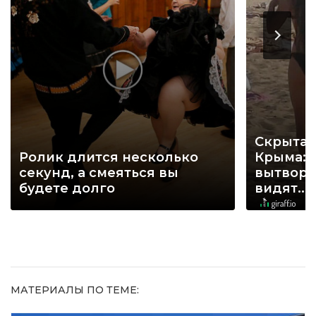
Скрытая
Ролик длится несколько
Крыма: 
секунд, а смеяться вы
вытворя
будете долго
видят...
МАТЕРИАЛЫ ПО ТЕМЕ: