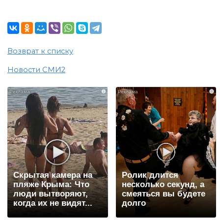
Возврат к списку
Новости СМИ2
i
i
Скрытая камера на
Ролик длится
пляже Крыма: Что
несколько секунд, а
люди вытворяют,
смеяться вы будете
когда их не видят...
долго