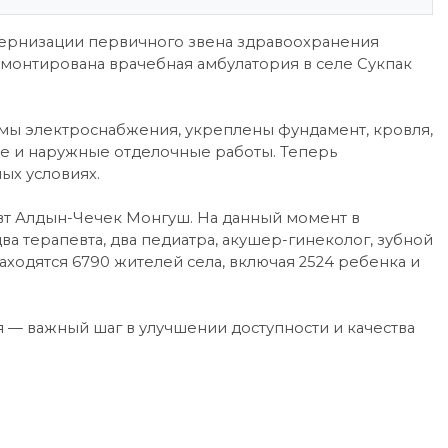
дернизации первичного звена здравоохранения
монтирована врачебная амбулатория в селе Сукпак
мы электроснабжения, укреплены фундамент, кровля,
ие и наружные отделочные работы. Теперь
ых условиях.
вт Алдын-Чечек Монгуш. На данный момент в
ва терапевта, два педиатра, акушер-гинеколог, зубной
аходятся 6790 жителей села, включая 2524 ребенка и
 — важный шаг в улучшении доступности и качества