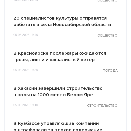
ОБЩЕСТВО
i
i
20 специалистов культуры отправятся
работать в села Новосибирской области
05.08.2026 19:40
ОБЩЕСТВО
Ролик длится
В Красноярске после жары ожидаются
пару секунд, но
Ролик из Омска:
грозы, ливни и шквалистый ветер
вы будете в шоке
вы будете
от увиденного
смеяться долго
05.08.2026 19:30
ПОГОДА
В Хакасии завершили строительство
школы на 1000 мест в Белом Яре
05.08.2026 19:10
СТРОИТЕЛЬСТВО
В Кузбассе управляющие компании
оштрафовали за плохое содержание