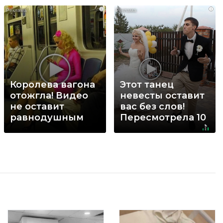
i
i
Королева вагона
Этот танец
отожгла! Видео
невесты оставит
не оставит
вас без слов!
равнодушным
Пересмотрела 10
раз