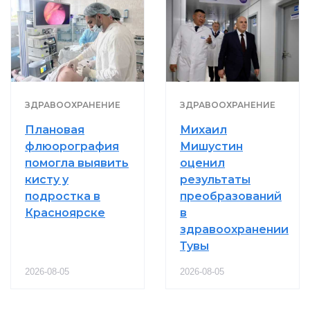
ЗДРАВООХРАНЕНИЕ
ЗДРАВООХРАНЕНИЕ
Плановая
Михаил
флюорография
Мишустин
помогла выявить
оценил
кисту у
результаты
подростка в
преобразований
Красноярске
в
здравоохранении
Тувы
2026-08-05
2026-08-05