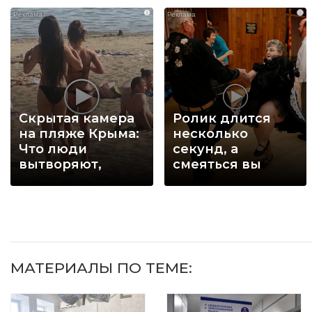
i
i
Скрытая камера
Ролик длится
на пляже Крыма:
несколько
Что люди
секунд, а
вытворяют,
смеяться вы
когда их не
будете долго
видят...
МАТЕРИАЛЫ ПО ТЕМЕ: