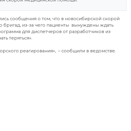
ния скорой медицинской помощи.
ись сообщения о том, что в новосибирской скорой
о бригад, из-за чего пациенты вынуждены ждать
я программа для диспетчеров от разработчиков из
ать теряться».
рского реагирования», – сообщили в ведомстве.