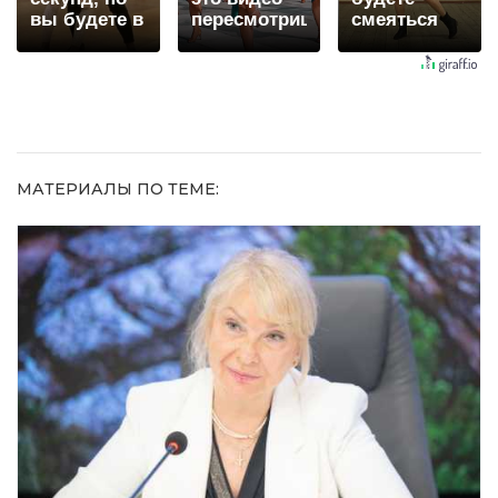
вы будете в
пересмотришь
смеяться
шоке от
не раз
долго
увиденного
МАТЕРИАЛЫ ПО ТЕМЕ: