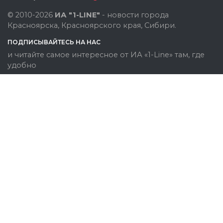
© 2010-2026
ИА "1-LINE"
- новости города
Красноярска, Красноярского края, Сибири.
ПОДПИСЫВАЙТЕСЬ НА НАС
и читайте самое интересное от ИА «1-Line» там, где
удобно
Политика конфиденциальности
Категория информационной продукции: 18+ (некоторые
материалы могут быть не предназначены для детей).
При полном или частичном использовании материалов
ссылка на www.1line.info обязательна.
Cайт использует файлы Cookies, Яндекс Метрику и другие решения, чтобы