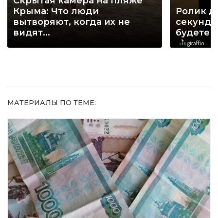
Скрытая камера на пляже
Крыма: Что люди
Ролик д
вытворяют, когда их не
секунд, 
видят...
будете 
МАТЕРИАЛЫ ПО ТЕМЕ: