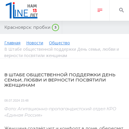
Красноярск:
пробки
3
Главная
Новости
Общество
В Штабе общественной поддержки День семьи, любви и
верности посвятили женщинам
В ШТАБЕ ОБЩЕСТВЕННОЙ ПОДДЕРЖКИ ДЕНЬ
СЕМЬИ, ЛЮБВИ И ВЕРНОСТИ ПОСВЯТИЛИ
ЖЕНЩИНАМ
08.07.2024 15:48
Фото: Агитационно-пропагандистский отдел КРО
«Единая Россия»
Женщина создаёт уют и комфорт в доме, оберегает