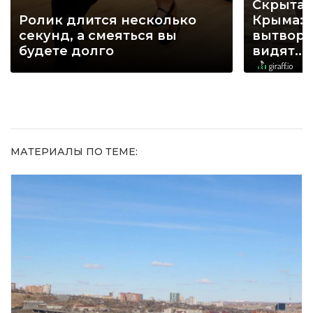
Скрытая
Ролик длится несколько
Крыма: 
секунд, а смеяться вы
вытворя
будете долго
видят...
МАТЕРИАЛЫ ПО ТЕМЕ: