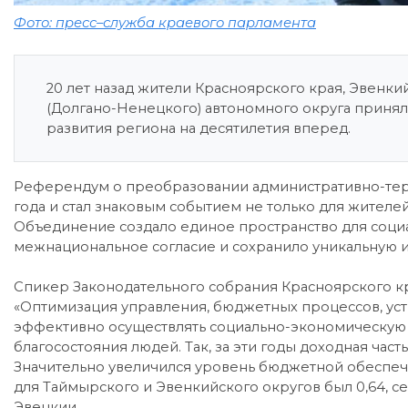
Фото: пресс–служба краевого парламента
20 лет назад жители Красноярского края, Эвенки
(Долгано-Ненецкого) автономного округа приня
развития региона на десятилетия вперед.
Референдум о преобразовании административно-терр
года и стал знаковым событием не только для жителей
Объединение создало единое пространство для соци
межнациональное согласие и сохранило уникальную 
Спикер Законодательного собрания Красноярского к
«Оптимизация управления, бюджетных процессов, ус
эффективно осуществлять социально-экономическую по
благосостояния людей. Так, за эти годы доходная час
Значительно увеличился уровень бюджетной обеспеч
для Таймырского и Эвенкийского округов был 0,64, сей
Эвенкии.