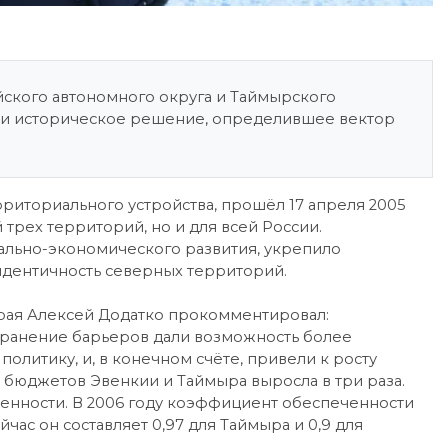
йского автономного округа и Таймырского
ли историческое решение, определившее вектор
иториального устройства, прошёл 17 апреля 2005
 трех территорий, но и для всей России.
ально-экономического развития, укрепило
идентичность северных территорий.
рая Алексей Додатко прокомментировал:
транение барьеров дали возможность более
литику, и, в конечном счёте, привели к росту
ть бюджетов Эвенкии и Таймыра выросла в три раза.
енности. В 2006 году коэффициент обеспеченности
час он составляет 0,97 для Таймыра и 0,9 для