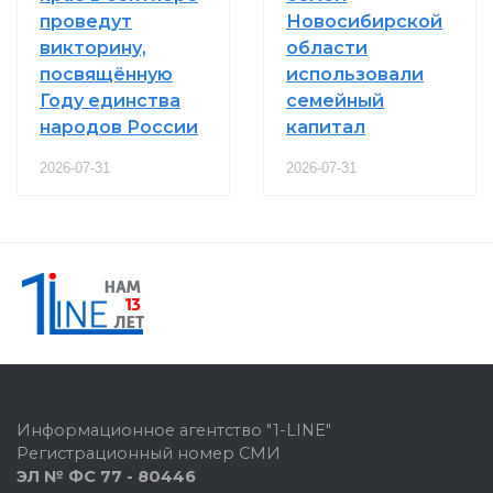
проведут
Новосибирской
викторину,
области
посвящённую
использовали
Году единства
семейный
народов России
капитал
2026-07-31
2026-07-31
Информационное агентство "1-LINE"
Регистрационный номер СМИ
ЭЛ № ФС 77 - 80446