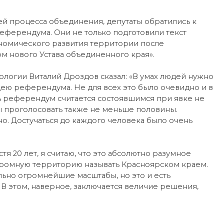
й процесса объединения, депутаты обратились к
ферендума. Они не только подготовили текст
ономического развития территории после
м нового Устава объединенного края».
логии Виталий Дроздов сказал: «В умах людей нужно
дею референдума. Не для всех это было очевидно и в
дь референдум считается состоявшимся при явке не
ы проголосовать также не меньше половины.
но. Достучаться до каждого человека было очень
я 20 лет, я считаю, что это абсолютно разумное
громную территорию называть Красноярском краем.
льно огромнейшие масштабы, но это и есть
 В этом, наверное, заключается величие решения,