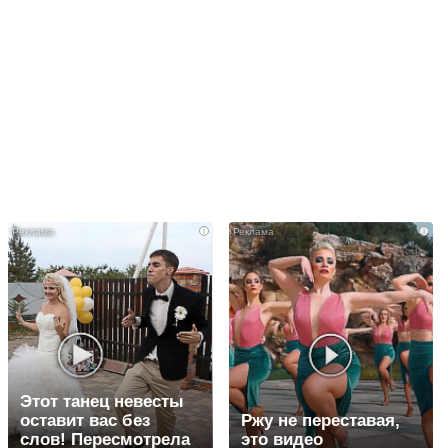
i
i
Этот танец невесты
оставит вас без
Ржу не переставая,
слов! Пересмотрела
это видео