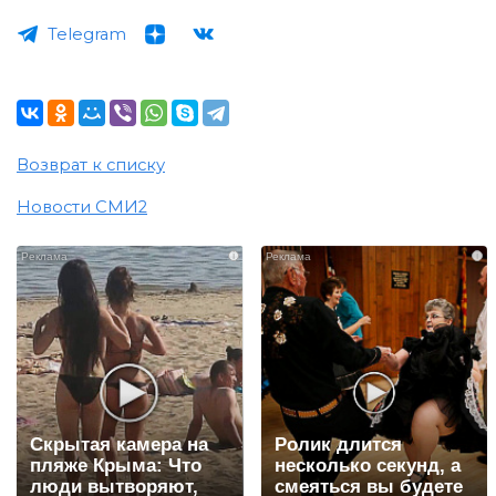
Telegram
Возврат к списку
Новости СМИ2
i
i
Скрытая камера на
Ролик длится
пляже Крыма: Что
несколько секунд, а
люди вытворяют,
смеяться вы будете