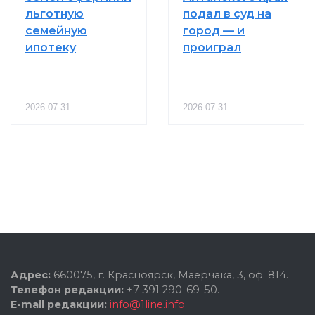
льготную
подал в суд на
семейную
город — и
ипотеку
проиграл
2026-07-31
2026-07-31
Адрес:
660075, г. Красноярск, Маерчака, 3, оф. 814.
Телефон редакции:
+7 391 290-69-50.
E-mail редакции:
info@1line.info