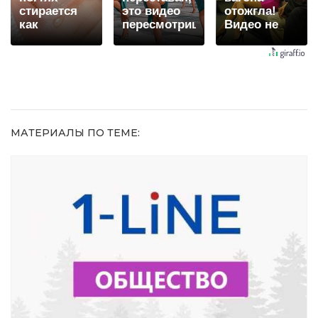
стирается
это видео
отожгла!
как
пересмотришь
Видео не
ластиком!
не раз
оставит
Простой
равнодушным
домашний
метод
МАТЕРИАЛЫ ПО ТЕМЕ: