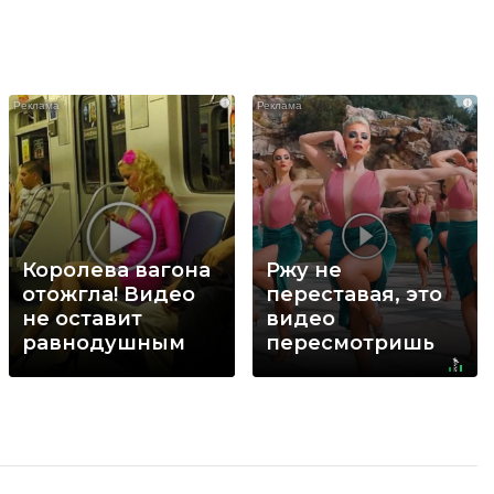
i
i
Королева вагона
Ржу не
отожгла! Видео
переставая, это
не оставит
видео
равнодушным
пересмотришь
не раз