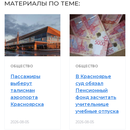
МАТЕРИАЛЫ ПО ТЕМЕ:
ОБЩЕСТВО
ОБЩЕСТВО
Пассажиры
В Красноярье
выберут
суд обязал
талисман
Пенсионный
аэропорта
фонд засчитать
Красноярска
учительнице
учебные отпуска
2026-08-05
2026-08-05