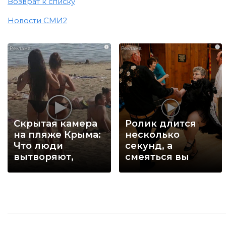
Возврат к списку
Новости СМИ2
i
i
Скрытая камера
Ролик длится
на пляже Крыма:
несколько
Что люди
секунд, а
вытворяют,
смеяться вы
когда их не
будете долго
видят...