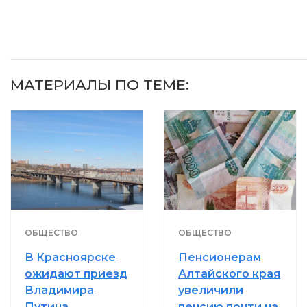
МАТЕРИАЛЫ ПО ТЕМЕ:
ОБЩЕСТВО
ОБЩЕСТВО
В Красноярске
Пенсионерам
ожидают приезд
Алтайского края
Владимира
увеличили
Путина
пенсию почти на