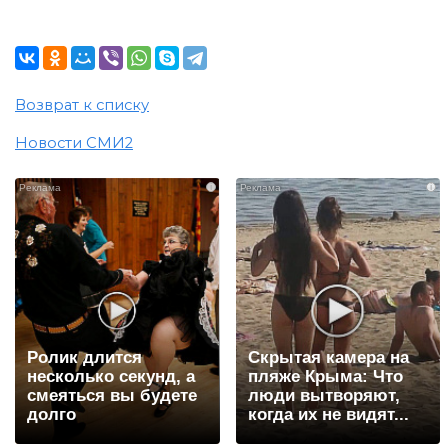
Возврат к списку
Новости СМИ2
i
i
Ролик длится
Скрытая камера на
несколько секунд, а
пляже Крыма: Что
смеяться вы будете
люди вытворяют,
долго
когда их не видят...