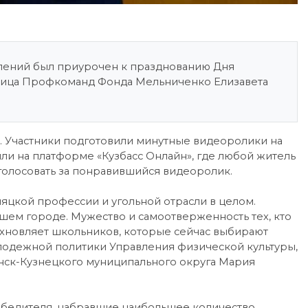
ений был приурочен к празднованию Дня
стница Профкоманд Фонда Мельниченко Елизавета
. Участники подготовили минутные видеоролики на
ли на платформе «Кузбасс Онлайн», где любой житель
голосовать за понравившийся видеоролик.
няцкой профессии и угольной отрасли в целом.
шем городе. Мужество и самоотверженность тех, кто
охновляет школьников, которые сейчас выбирают
лодежной политики Управления физической культуры,
нск-Кузнецкого муниципального округа Мария
обедителя, набравшие наибольшее количество