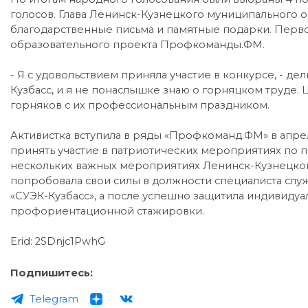
голосов. Глава Ленинск-Кузнецкого муниципального 
благодарственные письма и памятные подарки. Первое
образовательного проекта Профкоманды.ФМ.
- Я с удовольствием приняла участие в конкурсе, - де
Кузбасс, и я не понаслышке знаю о горняцком труде.
горняков с их профессиональным праздником.
Активистка вступила в ряды «Профкоманд.ФМ» в апрел
принять участие в патриотических мероприятиях по 
нескольких важных мероприятиях Ленинск-Кузнецког
попробовала свои силы в должности специалиста слу
«СУЭК-Кузбасс», а после успешно защитила индивиду
профориентационной стажировки.
Erid: 2SDnjc1PwhG
Подпишитесь:
Telegram