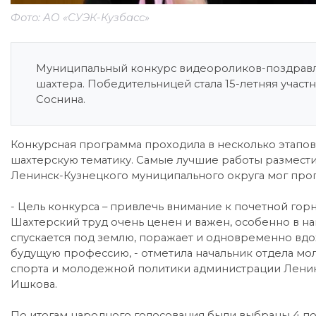
Фото: АО «СУЭК-Кузбасс»
Муниципальный конкурс видеороликов-поздравл
шахтера. Победительницей стала 15-летняя уча
Соснина.
Конкурсная программа проходила в несколько этапов
шахтерскую тематику. Самые лучшие работы размести
Ленинск-Кузнецкого муниципального округа мог про
- Цель конкурса – привлечь внимание к почетной гор
Шахтерский труд очень ценен и важен, особенно в на
спускается под землю, поражает и одновременно вд
будущую профессию, - отметила начальник отдела мо
спорта и молодежной политики администрации Лени
Ишкова.
По итогам народного голосования были выбраны 4 п