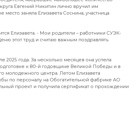
округа Евгений Никитин лично вручил им
 место заняла Елизавета Соснина, участница
лится Елизавета. - Мои родители – работники СУЭК-
 Ценю этот труд и считаю важным поздравлять
е 2025 года. За несколько месяцев она успела
подготовке к 80-й годовщине Великой Победы и в
о молодежного центра. Летом Елизавета
жбы по персоналу на Обогатительной фабрике АО
альный проект и получила сертификат о прохождении