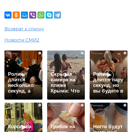
Возврат к списку
Новости СМИ2
i
i
i
Ролик
Скрытая
Ролик
длится
камера на
длится пару
несколько
пляже
секунд, но
секунд, а
Крыма: Что
вы будете в
смеяться
люди
шоке от
вы будете
вытворяют,
увиденного
i
i
i
долго
когда их не
видят...
Королева
Грибок на
Ногти будут