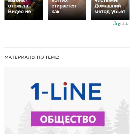
вагона
ногтях
чистыми!
отожгла!
стирается
Домашний
Видео не
как
метод убьет
оставит
ластиком!
грибок,
равнодушным
Простой
возьмите
домашний
3%-ю…
метод
МАТЕРИАЛЫ ПО ТЕМЕ: