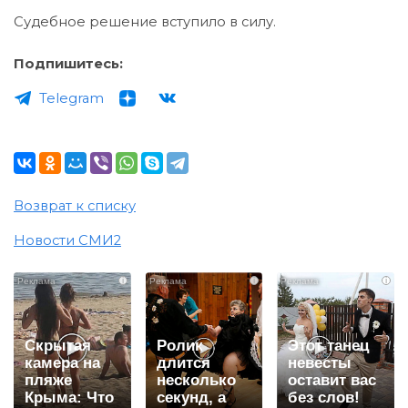
Судебное решение вступило в силу.
Подпишитесь:
Telegram
Возврат к списку
Новости СМИ2
i
i
i
Скрытая
Ролик
Этот танец
камера на
длится
невесты
пляже
несколько
оставит вас
Крыма: Что
секунд, а
без слов!