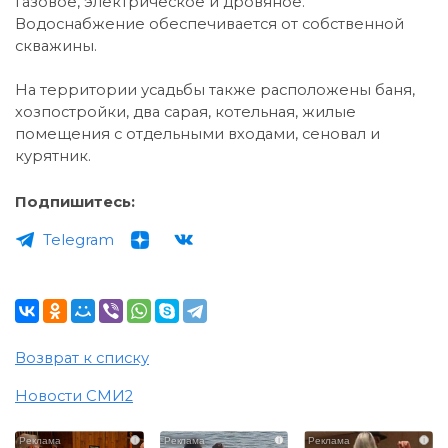
газовое, электрическое и дровяное.
Водоснабжение обеспечивается от собственной
скважины.
На территории усадьбы также расположены баня,
хозпостройки, два сарая, котельная, жилые
помещения с отдельными входами, сеновал и
курятник.
Подпишитесь:
Telegram
Возврат к списку
Новости СМИ2
i
i
i