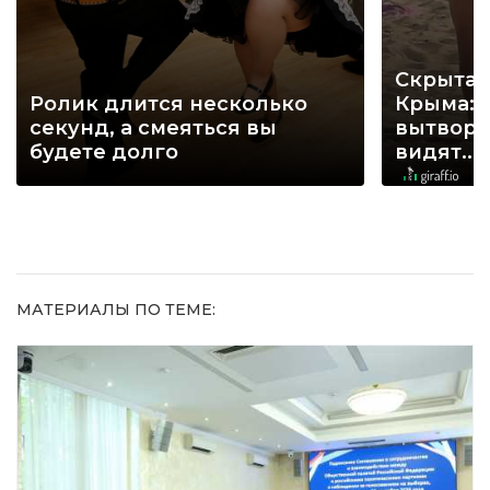
Скрытая
Ролик длится несколько
Крыма: 
секунд, а смеяться вы
вытворя
будете долго
видят...
МАТЕРИАЛЫ ПО ТЕМЕ: