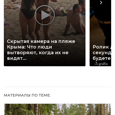
Скрытая камера на пляже
Крыма: Что люди
Ролик д
вытворяют, когда их не
секунд, 
видят...
будете 
МАТЕРИАЛЫ ПО ТЕМЕ: