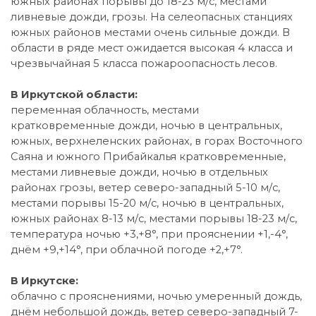
южных районах порывы до 18-23 м/с, местами
ливневые дожди, грозы. На селеопасных станциях
южных районов местами очень сильные дожди. В
области в ряде мест ожидается высокая 4 класса и
чрезвычайная 5 класса пожароопасность лесов.
В Иркутской области:
переменная облачность, местами
кратковременные дожди, ночью в центральных,
южных, верхнеленских районах, в горах Восточного
Саяна и южного Прибайкалья кратковременные,
местами ливневые дожди, ночью в отдельных
районах грозы, ветер северо-западный 5-10 м/с,
местами порывы 15-20 м/с, ночью в центральных,
южных районах 8-13 м/с, местами порывы 18-23 м/с,
температура ночью +3,+8°, при прояснении +1,-4°,
днём +9,+14°, при облачной погоде +2,+7°.
В Иркутске:
облачно с прояснениями, ночью умеренный дождь,
днём небольшой дождь, ветер северо-западный 7-