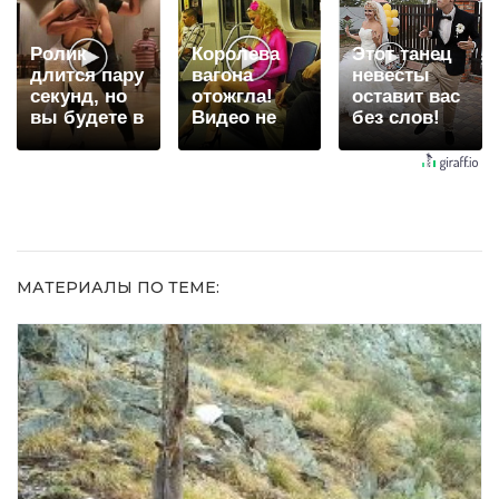
видят...
Ролик
Королева
Этот танец
длится пару
вагона
невесты
секунд, но
отожгла!
оставит вас
вы будете в
Видео не
без слов!
шоке от
оставит
Пересмотрела
увиденного
равнодушным
10 раз
МАТЕРИАЛЫ ПО ТЕМЕ: