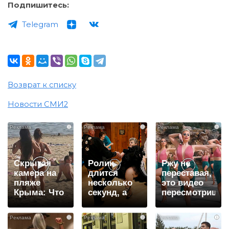
Подпишитесь:
Telegram
Возврат к списку
Новости СМИ2
i
i
i
Скрытая
Ролик
Ржу не
камера на
длится
переставая,
пляже
несколько
это видео
Крыма: Что
секунд, а
пересмотришь
люди
смеяться
не раз
вытворяют,
вы будете
i
i
i
когда их не
долго