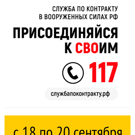
Этот танец
Ржу не
невесты оставит
переставая, это
вас без слов!
видео
Пересмотрела 10
пересмотришь
раз
не раз