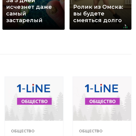
За 5 дней
исчезнет даже
Ролик из Омска:
самый
вы будете
застарелый
смеяться долго
грибок: вот
хитрость
ОБЩЕСТВО
ОБЩЕСТВО