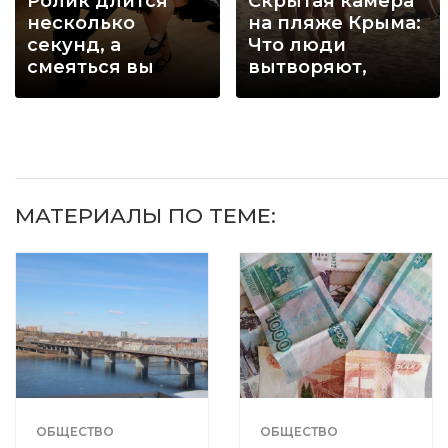
Ролик длится
Скрытая камера
несколько
на пляже Крыма:
секунд, а
Что люди
смеяться вы
вытворяют,
будете долго
когда их не
видят...
МАТЕРИАЛЫ ПО ТЕМЕ:
ОБЩЕСТВО
ОБЩЕСТВО