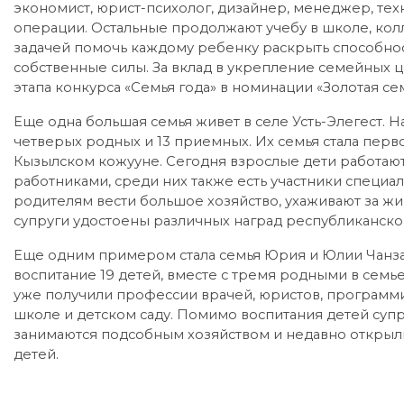
экономист, юрист-психолог, дизайнер, менеджер, тех
операции. Остальные продолжают учебу в школе, колл
задачей помочь каждому ребенку раскрыть способност
собственные силы. За вклад в укрепление семейных 
этапа конкурса «Семья года» в номинации «Золотая сем
Еще одна большая семья живет в селе Усть-Элегест. Н
четверых родных и 13 приемных. Их семья стала пер
Кызылском кожууне. Сегодня взрослые дети работаю
работниками, среди них также есть участники специ
родителям вести большое хозяйство, ухаживают за жи
супруги удостоены различных наград республиканско
Еще одним примером стала семья Юрия и Юлии Чанзан 
воспитание 19 детей, вместе с тремя родными в семье
уже получили профессии врачей, юристов, программи
школе и детском саду. Помимо воспитания детей супр
занимаются подсобным хозяйством и недавно открыли
детей.