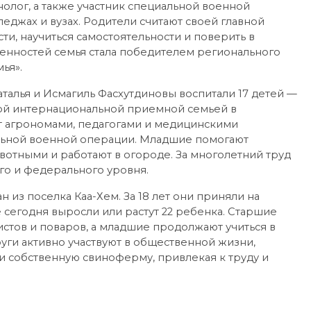
нолог, а также участник специальной военной
еджах и вузах. Родители считают своей главной
и, научиться самостоятельности и поверить в
ценностей семья стала победителем регионального
ья».
аталья и Исмагиль Фасхутдиновы воспитали 17 детей —
вой интернациональной приемной семьей в
т агрономами, педагогами и медицинскими
альной военной операции. Младшие помогают
вотными и работают в огороде. За многолетний труд
го и федерального уровня.
из поселка Каа-Хем. За 18 лет они приняли на
 сегодня выросли или растут 22 ребенка. Старшие
стов и поваров, а младшие продолжают учиться в
уги активно участвуют в общественной жизни,
 собственную свиноферму, привлекая к труду и