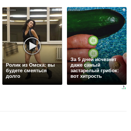
i
i
За 5 дней исчезнет
Ролик из Омска: вы
даже самый
будете смеяться
застарелый грибок:
долго
вот хитрость