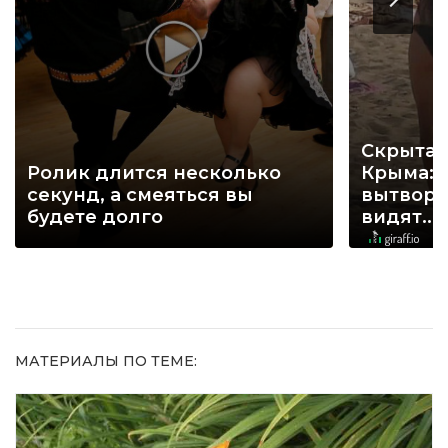
Скрытая
Ролик длится несколько
Крыма: 
секунд, а смеяться вы
вытворя
будете долго
видят...
МАТЕРИАЛЫ ПО ТЕМЕ: