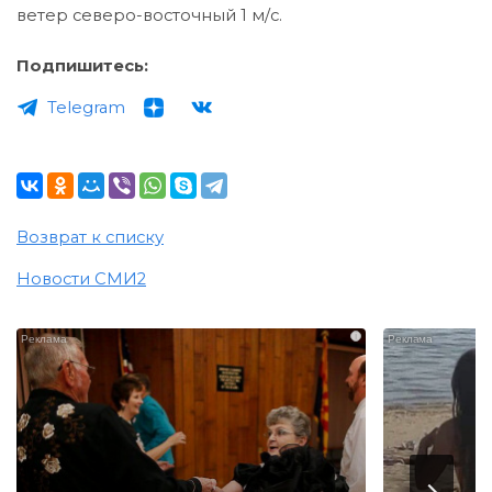
ветер северо-восточный 1 м/с.
Подпишитесь:
Telegram
Возврат к списку
Новости СМИ2
i