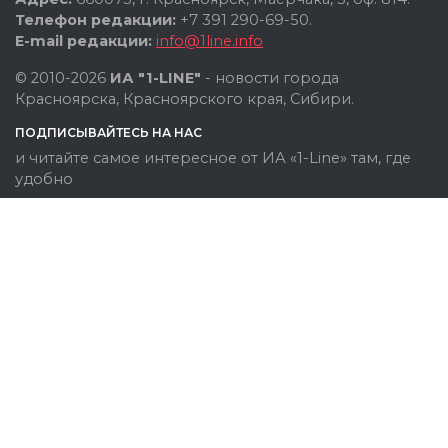
Телефон редакции:
+7 391 290-69-50.
E-mail редакции:
info@1line.info
© 2010-2026
ИА "1-LINE"
- новости города
Красноярска, Красноярского края, Сибири.
ПОДПИСЫВАЙТЕСЬ НА НАС
и читайте самое интересное от ИА «1-Line» там, где
удобно
Политика конфиденциальности
Категория информационной продукции: 18+ (некоторые
материалы могут быть не предназначены для детей).
При полном или частичном использовании материалов
ссылка на www.1line.info обязательна.