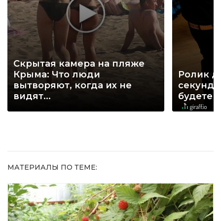
Скрытая камера на пляже
Крыма: Что люди
Ролик д
вытворяют, когда их не
секунд, 
видят...
будете 
МАТЕРИАЛЫ ПО ТЕМЕ: